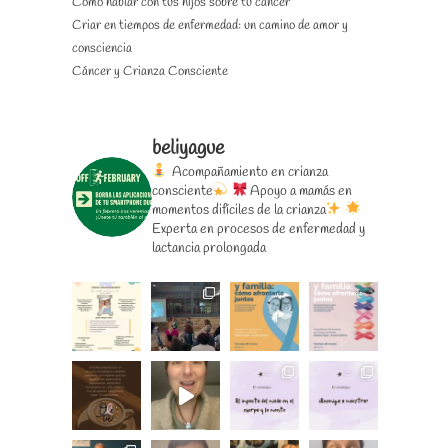
Cómo hablar con tus hijos sobre tu cáncer
Criar en tiempos de enfermedad: un camino de amor y
consciencia
Cáncer y Crianza Consciente
beliyague
Acompañamiento en crianza
consciente
Apoyo a mamás en
momentos difíciles de la crianza
Experta en procesos de enfermedad y
lactancia prolongada