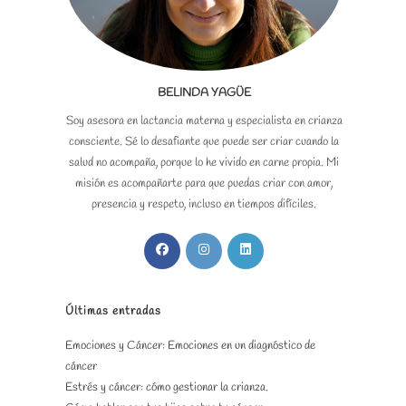
BELINDA YAGÜE
Soy asesora en lactancia materna y especialista en crianza
consciente. Sé lo desafiante que puede ser criar cuando la
salud no acompaña, porque lo he vivido en carne propia. Mi
misión es acompañarte para que puedas criar con amor,
presencia y respeto, incluso en tiempos difíciles.
Se
Se
Se
abre
abre
abre
en
en
en
una
una
una
Últimas entradas
nueva
nueva
nueva
Emociones y Cáncer: Emociones en un diagnóstico de
pestaña
pestaña
pestaña
cáncer
Estrés y cáncer: cómo gestionar la crianza.