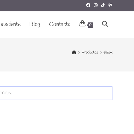
onsciente
Blog
Contacta
Alternar
0
Búsqueda
>
Productos
>
ebook
De
CCIÓN.
La
Web