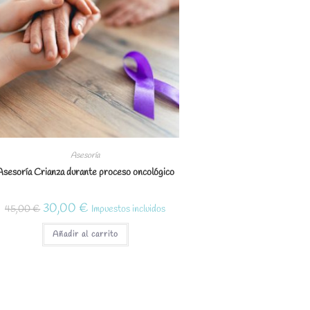
Asesoría
Asesoría Crianza durante proceso oncológico
El
El
30,00
€
45,00
€
Impuestos incluidos
precio
precio
original
actual
era:
es:
Añadir al carrito
45,00 €.
30,00 €.