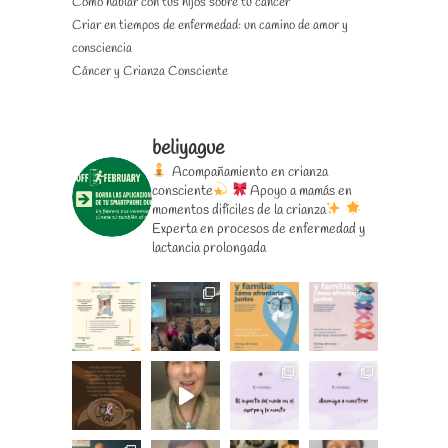
Cómo hablar con tus hijos sobre tu cáncer
Criar en tiempos de enfermedad: un camino de amor y
consciencia
Cáncer y Crianza Consciente
beliyague
Acompañamiento en crianza
consciente
Apoyo a mamás en
momentos difíciles de la crianza
Experta en procesos de enfermedad y
lactancia prolongada