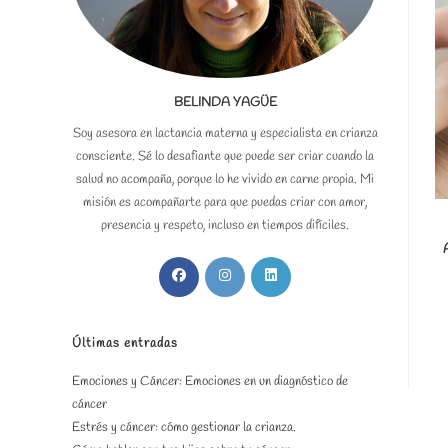
BELINDA YAGÜE
Soy asesora en lactancia materna y especialista en crianza
consciente. Sé lo desafiante que puede ser criar cuando la
salud no acompaña, porque lo he vivido en carne propia. Mi
misión es acompañarte para que puedas criar con amor,
presencia y respeto, incluso en tiempos difíciles.
Se
Se
Se
abre
abre
abre
en
en
en
una
una
una
Últimas entradas
nueva
nueva
nueva
Emociones y Cáncer: Emociones en un diagnóstico de
pestaña
pestaña
pestaña
cáncer
Estrés y cáncer: cómo gestionar la crianza.