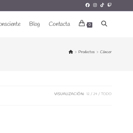
onsciente
Blog
Contacta
Alternar
0
Búsqueda
>
Productos
>
Cáncer
De
VISUALIZACIÓN:
12
24
TODO
La
Web