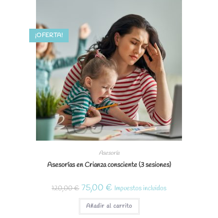
¡OFERTA!
Asesoría
Asesorías en Crianza consciente (3 sesiones)
El
El
75,00
€
120,00
€
Impuestos incluidos
precio
precio
original
actual
era:
es:
Añadir al carrito
120,00 €.
75,00 €.