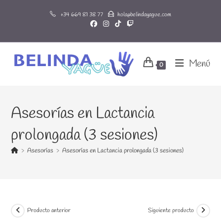
Ir
+34 669 81 38 77
hola@belindayague.com
al
contenido
Menú
0
Asesorías en Lactancia
prolongada (3 sesiones)
>
Asesorías
>
Asesorías en Lactancia prolongada (3 sesiones)
Producto anterior
Siguiente producto