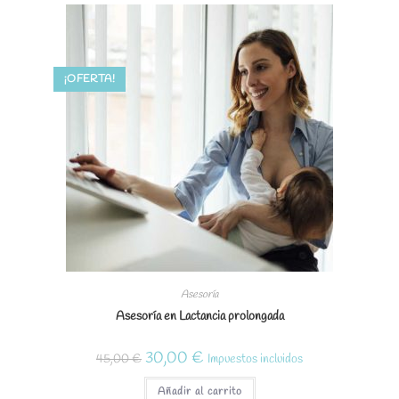
¡OFERTA!
Asesoría
Asesoría en Lactancia prolongada
El
El
30,00
€
45,00
€
Impuestos incluidos
precio
precio
original
actual
era:
es:
Añadir al carrito