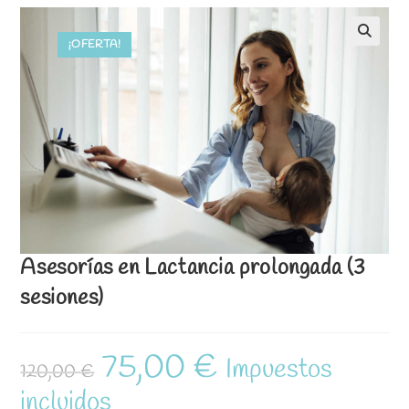
¡OFERTA!
Asesorías en Lactancia prolongada (3
sesiones)
75,00
€
El
El
Impuestos
120,00
€
precio
precio
original
actual
incluidos
era:
es:
120,00 €.
75,00 €.