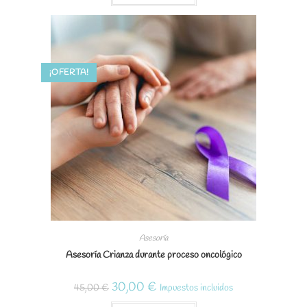
45,00 €.
30,00 €.
¡OFERTA!
Asesoría
Asesoría Crianza durante proceso oncológico
El
El
30,00
€
45,00
€
Impuestos incluidos
precio
precio
original
actual