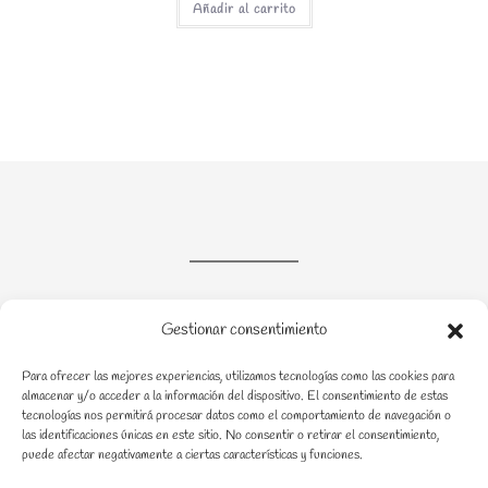
era:
es:
Añadir al carrito
45,00 €.
30,00 €.
Gestionar consentimiento
Acompañamiento en crianza en procesos de enfermedad
Para ofrecer las mejores experiencias, utilizamos tecnologías como las cookies para
almacenar y/o acceder a la información del dispositivo. El consentimiento de estas
tecnologías nos permitirá procesar datos como el comportamiento de navegación o
las identificaciones únicas en este sitio. No consentir o retirar el consentimiento,
puede afectar negativamente a ciertas características y funciones.