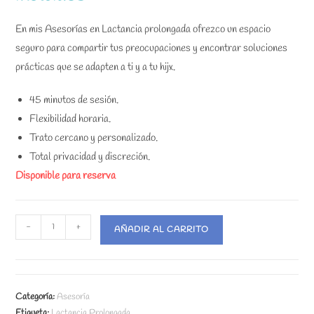
En mis Asesorías en Lactancia prolongada ofrezco un espacio
seguro para compartir tus preocupaciones y encontrar soluciones
prácticas que se adapten a ti y a tu hijx.
45 minutos de sesión.
Flexibilidad horaria.
Trato cercano y personalizado.
Total privacidad y discreción.
Disponible para reserva
Asesorías
-
+
AÑADIR AL CARRITO
en
Lactancia
prolongada
(3
Categoría:
Asesoría
sesiones)
Etiqueta:
Lactancia Prolongada