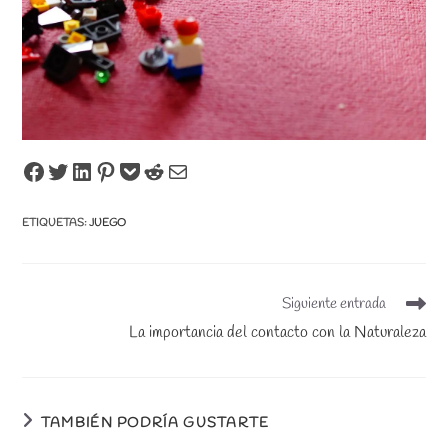
Share on Facebook
Tweet on Twitter
Share on LinkedIn
Pin on Pinterest
Save to pocket
Share on Reddit
Share via Email
ETIQUETAS
:
JUEGO
Leer
Siguiente entrada
más
La importancia del contacto con la Naturaleza
artículos
TAMBIÉN PODRÍA GUSTARTE