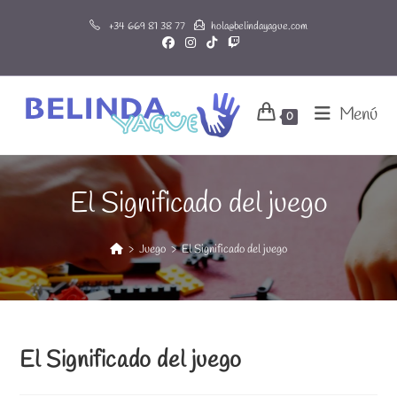
Ir
+34 669 81 38 77
hola@belindayague.com
al
contenido
Menú
0
El Significado del juego
>
Juego
>
El Significado del juego
El Significado del juego