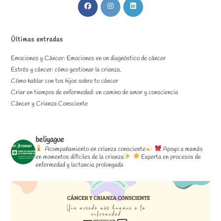
Se
Se
Se
abre
abre
abre
en
en
en
una
una
una
Últimas entradas
nueva
nueva
nueva
Emociones y Cáncer: Emociones en un diagnóstico de cáncer
pestaña
pestaña
pestaña
Estrés y cáncer: cómo gestionar la crianza.
Cómo hablar con tus hijos sobre tu cáncer
Criar en tiempos de enfermedad: un camino de amor y consciencia
Cáncer y Crianza Consciente
beliyague
Acompañamiento en crianza consciente
Apoyo a mamás
en momentos difíciles de la crianza
Experta en procesos de
enfermedad y lactancia prolongada