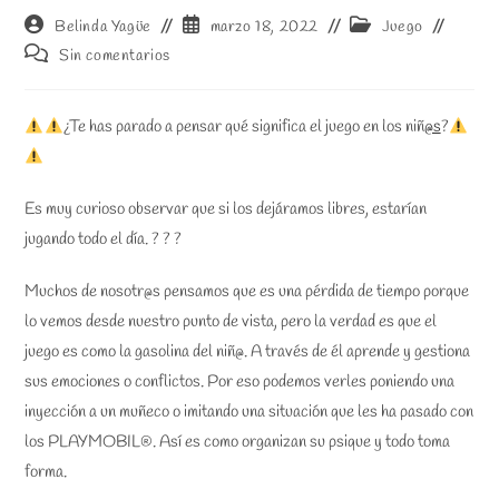
Autor
Publicación
Categoría
Belinda Yagüe
marzo 18, 2022
Juego
de
de
de
Comentarios
Sin comentarios
la
la
la
de
entrada:
entrada:
entrada:
la
entrada:
¿Te has parado a pensar qué significa el juego en los niñ
@s
?
Es muy curioso observar que si los dejáramos libres, estarían
jugando todo el día. ? ? ?
Muchos de nosotr@s pensamos que es una pérdida de tiempo porque
lo vemos desde nuestro punto de vista, pero la verdad es que el
juego es como la gasolina del niñ@. A través de él aprende y gestiona
sus emociones o conflictos. Por eso podemos verles poniendo una
inyección a un muñeco o imitando una situación que les ha pasado con
los PLAYMOBIL®. Así es como organizan su psique y todo toma
forma.