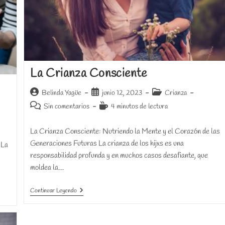
La Crianza Consciente
Autor
Publicación
Categoría
Belinda Yagüe
junio 12, 2023
Crianza
de
de
de
Comentarios
Tiempo
Sin comentarios
4 minutos de lectura
la
la
la
de
de
entrada:
entrada:
entrada:
la
lectura:
La Crianza Consciente: Nutriendo la Mente y el Corazón de las
entrada:
Generaciones Futuras La crianza de los hijxs es una
 La
responsabilidad profunda y en muchos casos desafiante, que
moldea la…
La
Continuar Leyendo
Crianza
Consciente