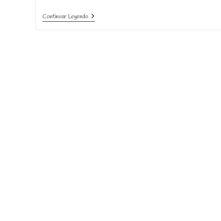
Juegos
Continuar Leyendo
Sin
Pantallas