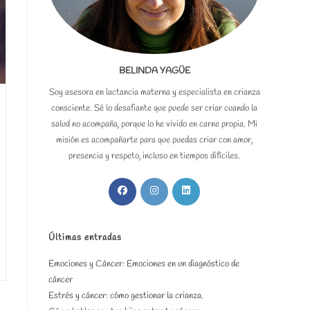
BELINDA YAGÜE
Soy asesora en lactancia materna y especialista en crianza
consciente. Sé lo desafiante que puede ser criar cuando la
salud no acompaña, porque lo he vivido en carne propia. Mi
misión es acompañarte para que puedas criar con amor,
presencia y respeto, incluso en tiempos difíciles.
Se
Se
Se
abre
abre
abre
en
en
en
una
una
una
Últimas entradas
nueva
nueva
nueva
Emociones y Cáncer: Emociones en un diagnóstico de
pestaña
pestaña
pestaña
cáncer
Estrés y cáncer: cómo gestionar la crianza.