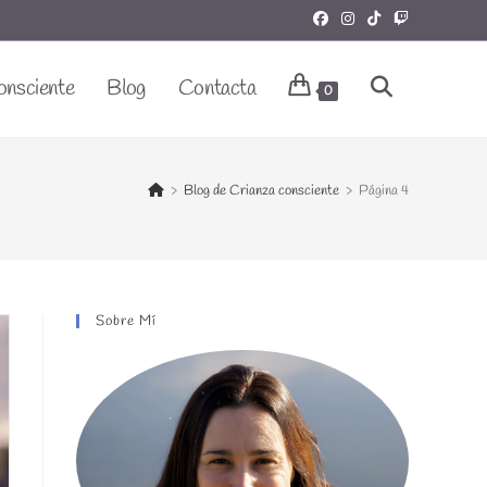
onsciente
Blog
Contacta
Alternar
0
Búsqueda
>
Blog de Crianza consciente
>
Página 4
De
Sobre Mí
La
Web