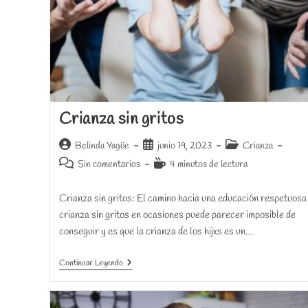
Crianza sin gritos
Autor
Publicación
Categoría
Belinda Yagüe
junio 19, 2023
Crianza
de
de
de
Comentarios
Tiempo
Sin comentarios
4 minutos de lectura
la
la
la
de
de
entrada:
entrada:
entrada:
la
lectura:
Crianza sin gritos: El camino hacia una educación respetuosa
entrada:
crianza sin gritos en ocasiones puede parecer imposible de
conseguir y es que la crianza de los hijxs es un…
Crianza
Continuar Leyendo
Sin
Gritos