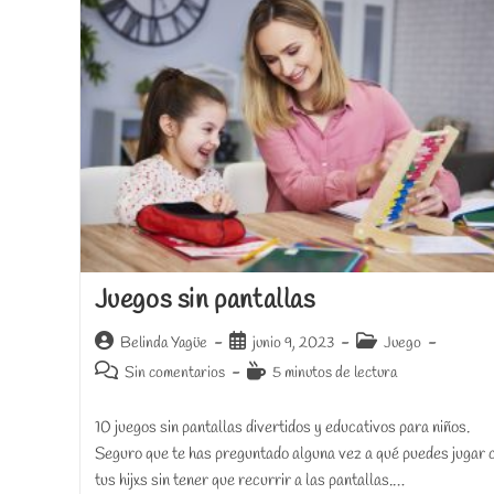
Juegos sin pantallas
Autor
Publicación
Categoría
Belinda Yagüe
junio 9, 2023
Juego
de
de
de
Comentarios
Tiempo
Sin comentarios
5 minutos de lectura
la
la
la
de
de
entrada:
entrada:
entrada:
la
lectura:
10 juegos sin pantallas divertidos y educativos para niños.
entrada:
Seguro que te has preguntado alguna vez a qué puedes jugar 
tus hijxs sin tener que recurrir a las pantallas.…