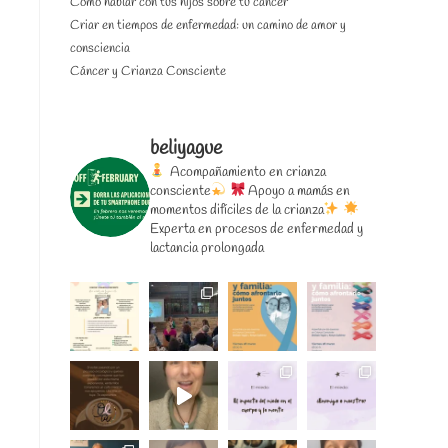
Cómo hablar con tus hijos sobre tu cáncer
Criar en tiempos de enfermedad: un camino de amor y
consciencia
Cáncer y Crianza Consciente
beliyague
Acompañamiento en crianza
consciente
Apoyo a mamás en
momentos difíciles de la crianza
Experta en procesos de enfermedad y
lactancia prolongada