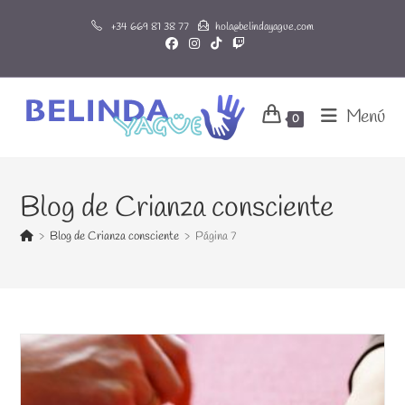
Ir
+34 669 81 38 77
hola@belindayague.com
al
contenido
Menú
0
Blog de Crianza consciente
>
Blog de Crianza consciente
>
Página 7