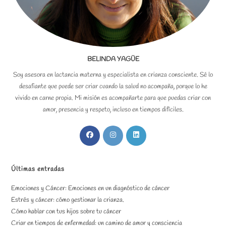
BELINDA YAGÜE
Soy asesora en lactancia materna y especialista en crianza consciente. Sé lo
desafiante que puede ser criar cuando la salud no acompaña, porque lo he
vivido en carne propia. Mi misión es acompañarte para que puedas criar con
amor, presencia y respeto, incluso en tiempos difíciles.
Se
Se
Se
abre
abre
abre
en
en
en
una
una
una
Últimas entradas
nueva
nueva
nueva
Emociones y Cáncer: Emociones en un diagnóstico de cáncer
pestaña
pestaña
pestaña
Estrés y cáncer: cómo gestionar la crianza.
Cómo hablar con tus hijos sobre tu cáncer
Criar en tiempos de enfermedad: un camino de amor y consciencia