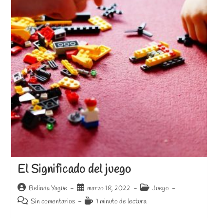
El Significado del juego
Autor
Publicación
Categoría
Belinda Yagüe
marzo 18, 2022
Juego
de
de
de
Comentarios
Tiempo
Sin comentarios
1 minuto de lectura
la
la
la
de
de