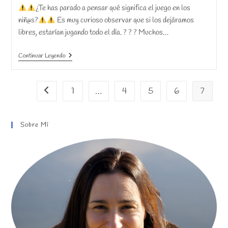
entrada:
entrada:
entrada:
la
lectura:
¿Te has parado a pensar qué significa el juego en los
entrada:
niñ@s?
Es muy curioso observar que si los dejáramos
libres, estarían jugando todo el día. ? ? ? Muchos…
El
Continuar Leyendo
Significado
Del
Juego
1
…
4
5
6
7
Ir a la página anterior
Sobre Mí