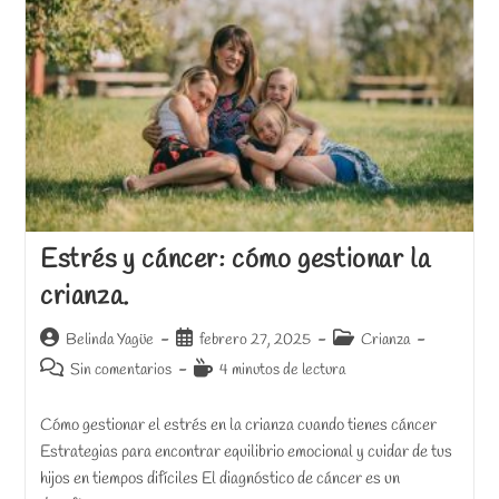
Estrés y cáncer: cómo gestionar la
crianza.
Autor
Publicación
Categoría
Belinda Yagüe
febrero 27, 2025
Crianza
de
de
de
Comentarios
Tiempo
Sin comentarios
4 minutos de lectura
la
la
la
de
de
entrada:
entrada:
entrada:
la
lectura:
Cómo gestionar el estrés en la crianza cuando tienes cáncer
entrada:
Estrategias para encontrar equilibrio emocional y cuidar de tus
hijos en tiempos difíciles El diagnóstico de cáncer es un