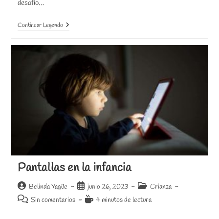
desafío…
Estrés
Continuar Leyendo
Y
Cáncer:
Cómo
Gestionar
La
Crianza.
Pantallas en la infancia
Autor
Publicación
Categoría
Belinda Yagüe
junio 26, 2023
Crianza
de
de
de
Comentarios
Tiempo
Sin comentarios
4 minutos de lectura
la
la
la
de
de
entrada:
entrada:
entrada: