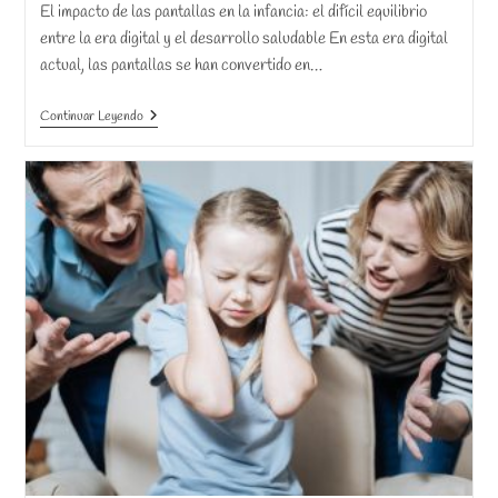
la
lectura:
El impacto de las pantallas en la infancia: el difícil equilibrio
entrada:
entre la era digital y el desarrollo saludable En esta era digital
actual, las pantallas se han convertido en…
Pantallas
Continuar Leyendo
En
La
Infancia