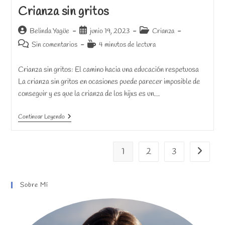
Crianza sin gritos
Autor
Publicación
Categoría
Belinda Yagüe
junio 19, 2023
Crianza
de
de
de
Comentarios
Tiempo
Sin comentarios
4 minutos de lectura
la
la
la
de
de
entrada:
entrada:
entrada:
la
lectura:
Crianza sin gritos: El camino hacia una educación respetuosa
entrada:
La crianza sin gritos en ocasiones puede parecer imposible de
conseguir y es que la crianza de los hijxs es un…
Crianza
Continuar Leyendo
Sin
Gritos
1
2
3
Ir a la pá
Sobre Mí