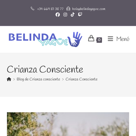
Ir
+34 669 81 38 77
hola@belindayague.com
al
contenido
Menú
0
Crianza Consciente
>
Blog de Crianza consciente
>
Crianza Consciente