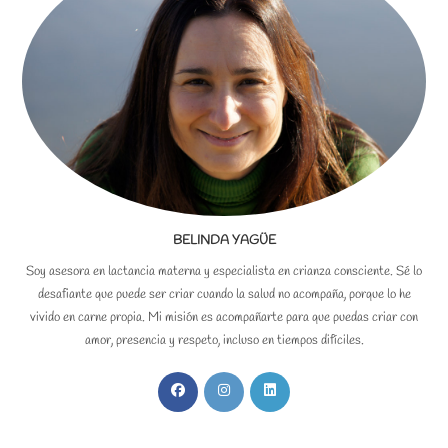
BELINDA YAGÜE
Soy asesora en lactancia materna y especialista en crianza consciente. Sé lo
desafiante que puede ser criar cuando la salud no acompaña, porque lo he
vivido en carne propia. Mi misión es acompañarte para que puedas criar con
amor, presencia y respeto, incluso en tiempos difíciles.
Se
Se
Se
abre
abre
abre
en
en
en