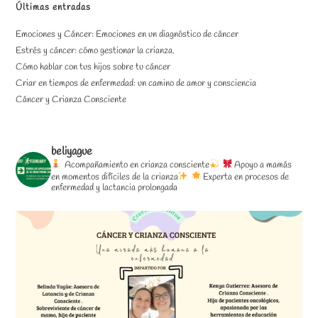
una
una
una
Últimas entradas
nueva
nueva
nueva
Emociones y Cáncer: Emociones en un diagnóstico de cáncer
pestaña
pestaña
pestaña
Estrés y cáncer: cómo gestionar la crianza.
Cómo hablar con tus hijos sobre tu cáncer
Criar en tiempos de enfermedad: un camino de amor y consciencia
Cáncer y Crianza Consciente
beliyague
Acompañamiento en crianza consciente
Apoyo a mamás
en momentos difíciles de la crianza
Experta en procesos de
enfermedad y lactancia prolongada