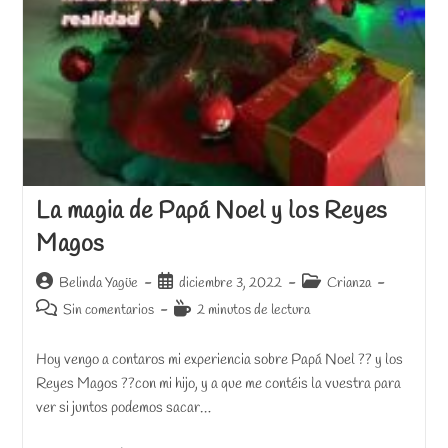
La magia de Papá Noel y los Reyes
Magos
Autor
Publicación
Categoría
Belinda Yagüe
diciembre 3, 2022
Crianza
de
de
de
Comentarios
Tiempo
Sin comentarios
2 minutos de lectura
la
la
la
de
de
entrada:
entrada:
entrada:
la
lectura:
Hoy vengo a contaros mi experiencia sobre Papá Noel ?? y los
entrada:
Reyes Magos ??con mi hijo, y a que me contéis la vuestra para
ver si juntos podemos sacar…