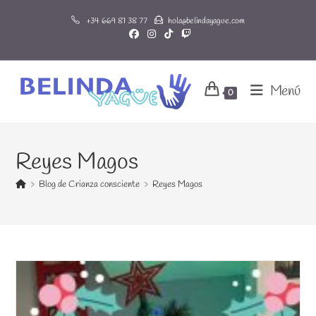
Ir
+34 669 81 38 77
hola@belindayague.com
al
contenido
Menú
0
Reyes Magos
>
Blog de Crianza consciente
>
Reyes Magos