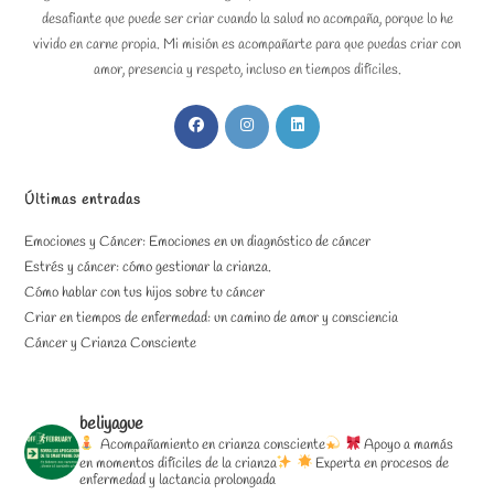
desafiante que puede ser criar cuando la salud no acompaña, porque lo he
vivido en carne propia. Mi misión es acompañarte para que puedas criar con
amor, presencia y respeto, incluso en tiempos difíciles.
Se
Se
Se
abre
abre
abre
en
en
en
una
una
una
Últimas entradas
nueva
nueva
nueva
Emociones y Cáncer: Emociones en un diagnóstico de cáncer
pestaña
pestaña
pestaña
Estrés y cáncer: cómo gestionar la crianza.
Cómo hablar con tus hijos sobre tu cáncer
Criar en tiempos de enfermedad: un camino de amor y consciencia
Cáncer y Crianza Consciente
beliyague
Acompañamiento en crianza consciente
Apoyo a mamás
en momentos difíciles de la crianza
Experta en procesos de
enfermedad y lactancia prolongada