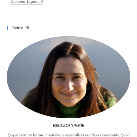
La
Continuar Leyendo
Magia
De
Papá
Noel
Y
Sobre Mí
Los
Reyes
Magos
BELINDA YAGÜE
Soy asesora en lactancia materna y especialista en crianza consciente. Sé lo